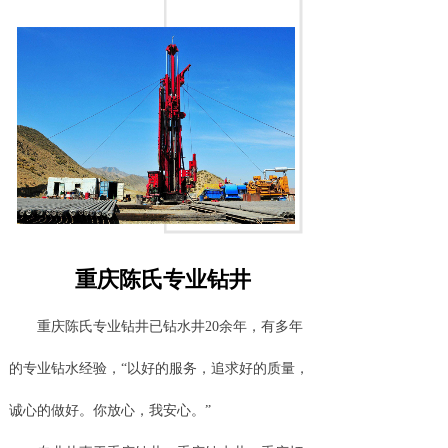
重庆陈氏专业钻井
重庆陈氏专业钻井已钻水井20余年，有多年
的专业钻水经验，“以好的服务，追求好的质量，
诚心的做好。你放心，我安心。”