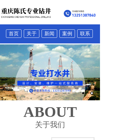
首页
关于
新闻
案例
联系
ABOUT
关于我们